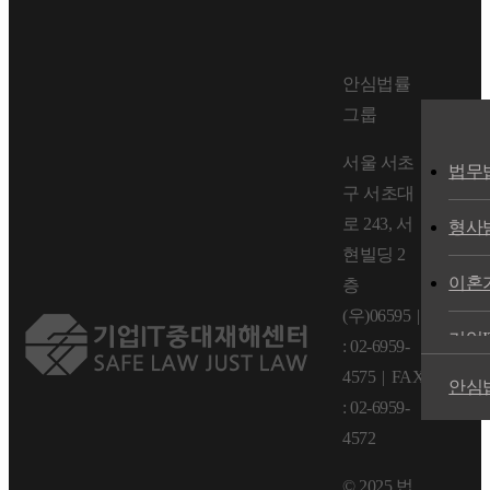
안심법률
그룹
서울 서초
법무
구 서초대
로 243, 서
형사
현빌딩 2
이혼
층
개
(우)06595
|
TEL
리
기업
: 02-6959-
4575
|
FAX
안심
부동
: 02-6959-
4572
교통
© 2025 법