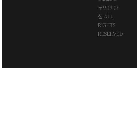
회생
무법인 안
심 ALL
RIGHTS
RESERVED