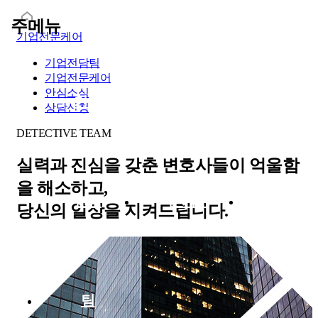
주메뉴
기업전문케어
기업전담팀
기업전문케어
안심소식
기업
기업전
안심
상담신청
DETECTIVE TEAM
실력과 진심을 갖춘 변호사들이 억울함
을 해소하고,
전담
문케어
소식
당신의 일상을 지켜드립니다.
팀