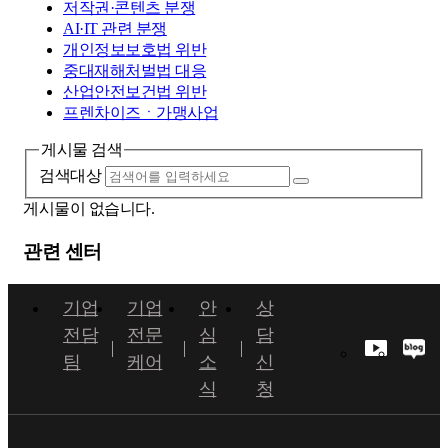
저작권·콘텐츠 분쟁
AI·IT 관련 분쟁
개인정보보호법 위반
중대재해처벌법 대응
산업안전보건법 위반
프렌차이즈ㆍ가맹사업
게시물 검색
검색대상
게시물이 없습니다.
관련 센터
기업
기업
안
상
전담
전문
심
담
팀
케어
소
신
식
청