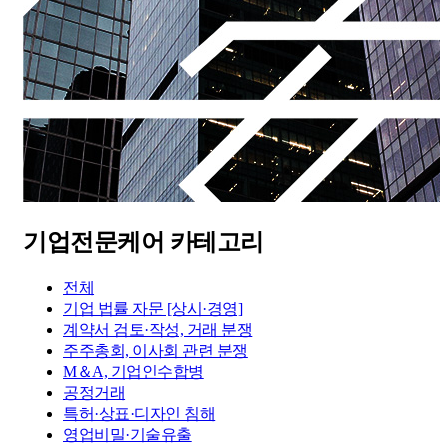
기업전문케어 카테고리
전체
기업 법률 자문 [상시·경영]
계약서 검토·작성, 거래 분쟁
주주총회, 이사회 관련 분쟁
M＆A, 기업인수합병
공정거래
특허·상표·디자인 침해
영업비밀·기술유출